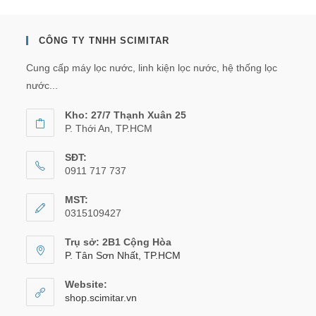
CÔNG TY TNHH SCIMITAR
Cung cấp máy lọc nước, linh kiện lọc nước, hệ thống lọc
nước...
Kho: 27/7 Thạnh Xuân 25
P. Thới An, TP.HCM
SĐT:
0911 717 737
MST:
0315109427
Trụ sở: 2B1 Cộng Hòa
P. Tân Sơn Nhất, TP.HCM
Website:
shop.scimitar.vn