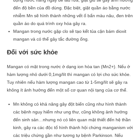
dụng nước hằng ngày để lau rửa, giặt giũ sẽ gây ảnh hưởng
đến độ bền của đồ dùng. Đặc biệt, giặt quần áo bằng nước
nhiễm Mn sẽ hình thành những vết ố bẩn màu nâu, đen trên
quần áo do quá trình oxy hóa gây ra.
Mangan trong nước gặp clo sẽ tạo kết tủa cặn bám dioxit
mangan và có thể gây tắc đường ống.
Đối với sức khỏe
Mangan có mặt trong nước ở dạng ion hòa tan (Mn2+). Nếu ở
hàm lượng nhỏ dưới 0,1mg/lít thì mangan có lợi cho sức khỏe.
Tuy nhiên nếu hàm lượng mangan cao từ 1-5mg/lít sẽ gây ra
không ít ảnh hưởng đến một số cơ quan nội tạng của cơ thể.
Mn không có khả năng gây đột biến cũng như hình thành
các bệnh nguy hiểm như ung thư, cũng không ảnh hưởng
đến sinh sản…nhưng nó có liên quan mật thiết đến hệ thần
kinh, gây ra các độc tố hình thành hội chứng manganism với
các triệu chứng gần như tương tự bệnh Parkinson. Nếu