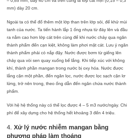
– 0,85 mm, dày 40 cm và trên cùng là lớp cát mịn (0,15 – 0,3
mm) dày 20 cm.
Ngoài ta có thể đổ thêm một lớp than trên lớp sỏi, để khử mùi
tanh của nước. Ta tiến hành lắp 1 ống nhựa từ đáy lên và đầu
ra nằm cao hơn lớp cát trên cùng để khi nước chảy qua ngăn
thành phẩm đến cạn kiệt, không làm phơi mặt cát. Lưu ý ngăn
thành phẩm phải có nắp đậy. Nước được bơm từ giếng lên
chảy qua vòi sen quay xuống bể lắng. Khi tiếp xúc với không
khí, thành phần mangan trong nước bị oxy hóa. Nước được
lắng cặn một phần, đến ngăn lọc, nước được lọc sạch cặn lơ
lửng, trở nên trong, theo ống dẫn đến ngăn chứa nước thành
phẩm.
Với hệ hệ thống này có thể lọc được 4 – 5 m3 nước/ngày. Chi
phí để xây dựng cho hệ thống hết khoảng 3 đến 4 triệu.
4.
Xử lý nước nhiễm mangan
bằng
phương pháp làm thoáng