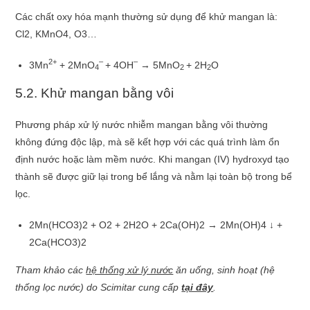
Các chất oxy hóa mạnh thường sử dụng để khử mangan là:
Cl2, KMnO4, O3…
2+
–
–
3Mn
+ 2MnO
+ 4OH
→ 5MnO
+ 2H
O
4
2
2
5.2. Khử mangan bằng vôi
Phương pháp xử lý nước nhiễm mangan bằng vôi thường
không đứng độc lập, mà sẽ kết hợp với các quá trình làm ổn
định nước hoặc làm mềm nước. Khi mangan (IV) hydroxyd tạo
thành sẽ được giữ lại trong bể lắng và nằm lại toàn bộ trong bể
lọc.
2Mn(HCO3)2 + O2 + 2H2O + 2Ca(OH)2 → 2Mn(OH)4 ↓ +
2Ca(HCO3)2
Tham khảo các
hệ thống xử lý nước
ăn uống, sinh hoạt (hệ
thống lọc nước) do Scimitar cung cấp
tại đây
.