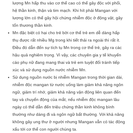
lượng Mn hấp thu vào cơ thể cao có thể gây độc với phổi,
hệ thần kinh, thận và tim mạch. Khi hít phải Mangan với
lượng lớn có thể gây hội chứng nhiễm độc ở động vật, gây
tổn thương thần kinh.
Mn đặc biệt có hại cho trẻ bởi cơ thể trẻ em dễ dàng hấp
thụ được rất nhiều Mg trong khi tiết thải ra ngoài thì rất ít.
Điều đó dẫn đến sự tích tụ Mn trong cơ thể trẻ, gây ra các
hậu quả nghiêm trọng. Vì vậy, các chuyên gia y tế khuyến
cáo phụ nữ đang mang thai và trẻ em tuyệt đối tránh tiếp
xúc và sử dụng nguồn nước nhiễm Mn.
Sử dụng nguồn nước bị nhiễm Mangan trong thời gian dài,
nhiễm độc mangan từ nước uống làm giảm khả năng ngôn
ngữ, giảm trí nhớ, giảm khả năng vận động liên quan đến
tay và chuyển động của mắt, nếu nhiễm độc mangan lâu
ngày có thể dẫn đến triệu chứng thần kinh không bình
thường như dáng đi và ngôn ngữ bất thường. Với khả năng
không gây ung thư ở người nhưng Mangan vẫn có tác động
xấu tới cơ thể con người chúng ta.