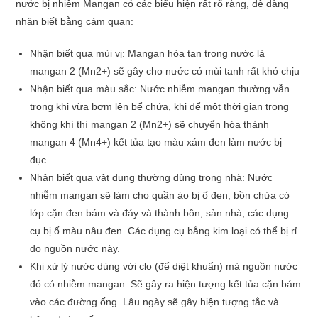
nước bị nhiễm Mangan có các biểu hiện rất rõ ràng, dễ dàng
nhận biết bằng cảm quan:
Nhận biết qua mùi vị: Mangan hòa tan trong nước là
mangan 2 (Mn2+) sẽ gây cho nước có mùi tanh rất khó chịu
Nhận biết qua màu sắc: Nước nhiễm mangan thường vẫn
trong khi vừa bơm lên bể chứa, khi để một thời gian trong
không khí thì mangan 2 (Mn2+) sẽ chuyển hóa thành
mangan 4 (Mn4+) kết tủa tạo màu xám đen làm nước bị
đục.
Nhận biết qua vật dụng thường dùng trong nhà: Nước
nhiễm mangan sẽ làm cho quần áo bị ố đen, bồn chứa có
lớp cặn đen bám và đáy và thành bồn, sàn nhà, các dụng
cụ bị ố màu nâu đen. Các dụng cụ bằng kim loại có thể bị rỉ
do nguồn nước này.
Khi xử lý nước dùng với clo (để diệt khuẩn) mà nguồn nước
đó có nhiễm mangan. Sẽ gây ra hiện tượng kết tủa cặn bám
vào các đường ống. Lâu ngày sẽ gây hiện tượng tắc và