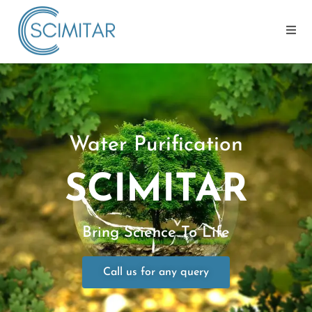
Water Purification
SCIMITAR
Bring Science To Life
Call us for any query