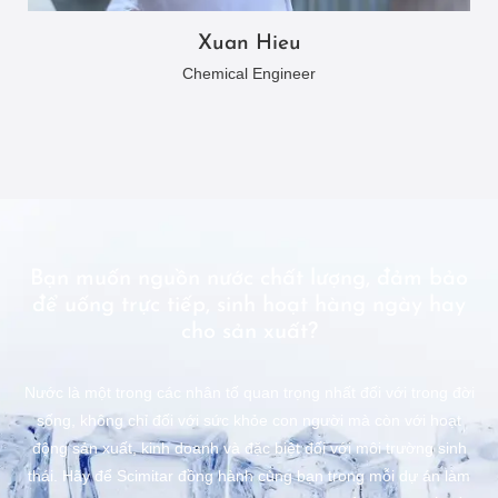
Xuan Hieu
Chemical Engineer
Bạn muốn nguồn nước chất lượng, đảm bảo
để uống trực tiếp, sinh hoạt hàng ngày hay
cho sản xuất?
Nước là một trong các nhân tố quan trọng nhất đối với trong đời
sống, không chỉ đối với sức khỏe con người mà còn với hoạt
động sản xuất, kinh doanh và đặc biệt đối với môi trường sinh
thái. Hãy để Scimitar đồng hành cùng bạn trong mỗi dự án làm