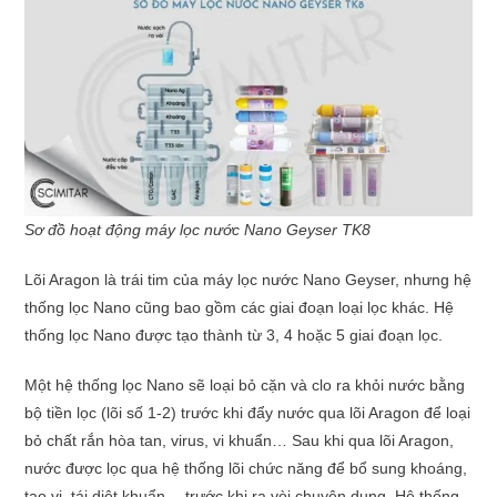
Sơ đồ hoạt động máy lọc nước Nano Geyser TK8
Lõi Aragon là trái tim của máy lọc nước Nano Geyser, nhưng hệ
thống lọc Nano cũng bao gồm các giai đoạn loại lọc khác. Hệ
thống lọc Nano được tạo thành từ 3, 4 hoặc 5 giai đoạn lọc.
Một hệ thống lọc Nano sẽ loại bỏ cặn và clo ra khỏi nước bằng
bộ tiền lọc (lõi số 1-2) trước khi đẩy nước qua lõi Aragon để loại
bỏ chất rắn hòa tan, virus, vi khuẩn… Sau khi qua lõi Aragon,
nước được lọc qua hệ thống lõi chức năng để bổ sung khoáng,
tạo vị, tái diệt khuẩn… trước khi ra vòi chuyên dụng. Hệ thống