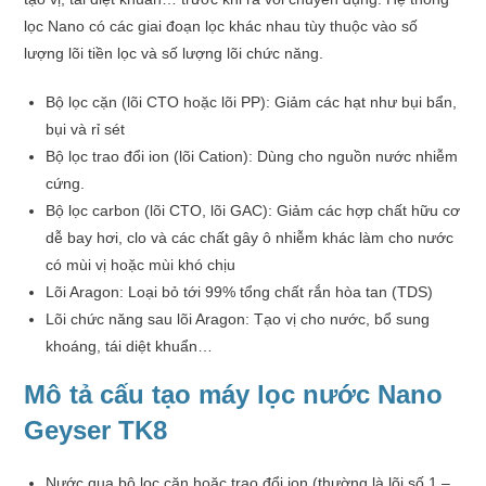
lọc Nano có các giai đoạn lọc khác nhau tùy thuộc vào số
lượng lõi tiền lọc và số lượng lõi chức năng.
Bộ lọc cặn (lõi CTO hoặc lõi PP): Giảm các hạt như bụi bẩn,
bụi và rỉ sét
Bộ lọc trao đổi ion (lõi Cation): Dùng cho nguồn nước nhiễm
cứng.
Bộ lọc carbon (lõi CTO, lõi GAC): Giảm các hợp chất hữu cơ
dễ bay hơi, clo và các chất gây ô nhiễm khác làm cho nước
có mùi vị hoặc mùi khó chịu
Lõi Aragon: Loại bỏ tới 99% tổng chất rắn hòa tan (TDS)
Lõi chức năng sau lõi Aragon: Tạo vị cho nước, bổ sung
khoáng, tái diệt khuẩn…
Mô tả cấu tạo máy lọc nước Nano
Geyser TK8
Nước qua bộ lọc cặn hoặc trao đổi ion (thường là lõi số 1 –