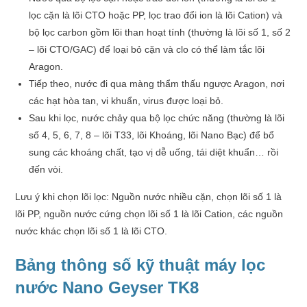
lọc cặn là lõi CTO hoặc PP, lọc trao đổi ion là lõi Cation) và
bộ lọc carbon gồm lõi than hoạt tính (thường là lõi số 1, số 2
– lõi CTO/GAC) để loại bỏ cặn và clo có thể làm tắc lõi
Aragon.
Tiếp theo, nước đi qua màng thẩm thấu ngược Aragon, nơi
các hạt hòa tan, vi khuẩn, virus được loại bỏ.
Sau khi lọc, nước chảy qua bộ lọc chức năng (thường là lõi
số 4, 5, 6, 7, 8 – lõi T33, lõi Khoáng, lõi Nano Bạc) để bổ
sung các khoáng chất, tạo vị dễ uống, tái diệt khuẩn… rồi
đến vòi.
Lưu ý khi chọn lõi lọc: Nguồn nước nhiều cặn, chọn lõi số 1 là
lõi PP, nguồn nước cứng chọn lõi số 1 là lõi Cation, các nguồn
nước khác chọn lõi số 1 là lõi CTO.
Bảng thông số kỹ thuật máy lọc
nước Nano Geyser TK8