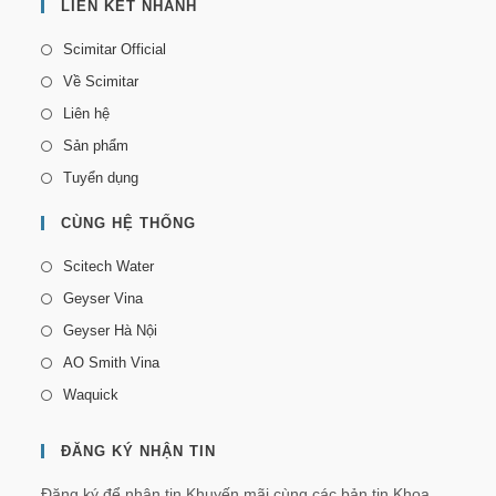
LIÊN KẾT NHANH
Scimitar Official
Về Scimitar
Liên hệ
Sản phẩm
Tuyển dụng
CÙNG HỆ THỐNG
Scitech Water
Geyser Vina
Geyser Hà Nội
AO Smith Vina
Waquick
ĐĂNG KÝ NHẬN TIN
Đăng ký để nhận tin Khuyến mãi cùng các bản tin Khoa