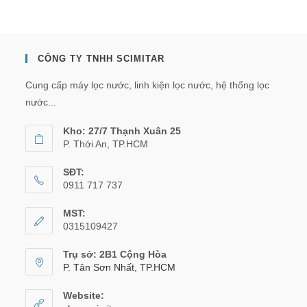
CÔNG TY TNHH SCIMITAR
Cung cấp máy lọc nước, linh kiện lọc nước, hệ thống lọc
nước...
Kho: 27/7 Thạnh Xuân 25
P. Thới An, TP.HCM
SĐT:
0911 717 737
MST:
0315109427
Trụ sở: 2B1 Cộng Hòa
P. Tân Sơn Nhất, TP.HCM
Website: