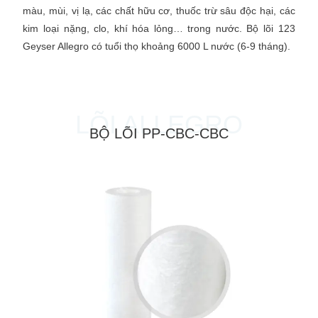
màu, mùi, vị lạ, các chất hữu cơ, thuốc trừ sâu độc hại, các
kim loại nặng, clo, khí hóa lỏng… trong nước. Bộ lõi 123
Geyser Allegro
có tuổi thọ khoảng 6000 L nước (6-9 tháng).
LÕI ALLEGRO
BỘ LÕI PP-CBC-CBC