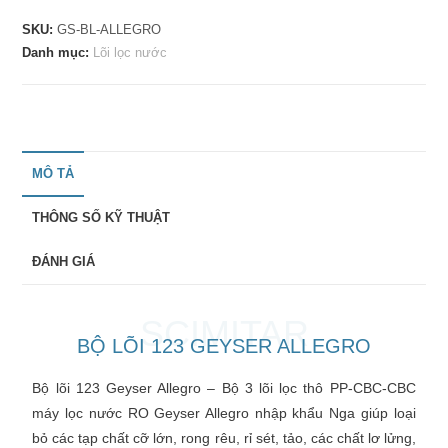
SKU:
GS-BL-ALLEGRO
Danh mục:
Lõi lọc nước
MÔ TẢ
THÔNG SỐ KỸ THUẬT
ĐÁNH GIÁ
SCIMITAR
BỘ LÕI 123 GEYSER ALLEGRO
Bộ lõi 123
Geyser Allegro
– Bộ 3 lõi lọc thô PP-CBC-CBC
máy lọc nước RO Geyser Allegro nhập khẩu Nga giúp loại
bỏ các tạp chất cỡ lớn, rong rêu, rỉ sét, tảo, các chất lơ lửng,