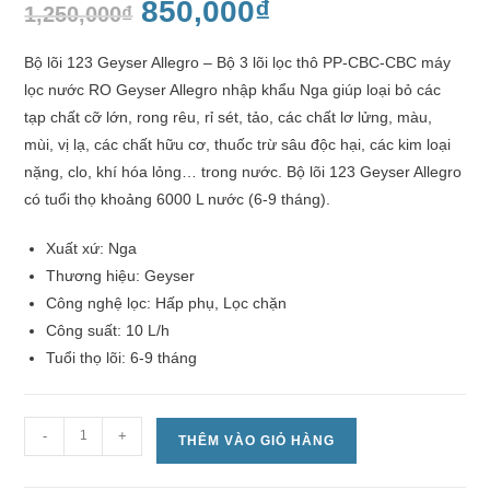
850,000
₫
1,250,000
₫
Bộ lõi 123 Geyser Allegro – Bộ 3 lõi lọc thô PP-CBC-CBC máy
lọc nước RO Geyser Allegro nhập khẩu Nga giúp loại bỏ các
tạp chất cỡ lớn, rong rêu, rỉ sét, tảo, các chất lơ lửng, màu,
mùi, vị lạ, các chất hữu cơ, thuốc trừ sâu độc hại, các kim loại
nặng, clo, khí hóa lỏng… trong nước. Bộ lõi 123 Geyser Allegro
có tuổi thọ khoảng 6000 L nước (6-9 tháng).
Xuất xứ: Nga
Thương hiệu: Geyser
Công nghệ lọc: Hấp phụ, Lọc chặn
Công suất: 10 L/h
Tuổi thọ lõi: 6-9 tháng
-
+
THÊM VÀO GIỎ HÀNG