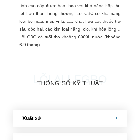
tính cao cấp được hoạt hóa với khả năng hấp thụ
tốt hơn than thông thường. Lõi CBC có khả năng
loại bỏ màu, mùi, vị lạ, các chất hữu cơ, thuốc trừ
sâu độc hại, các kim loại nặng, clo, khí hóa lỏng…
Lõi CBC có tuổi thọ khoảng 6000L nước (khoảng
6-9 tháng).
LÕI ALLEGRO
THÔNG SỐ KỸ THUẬT
Xuất xứ