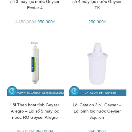
số 3 máy lọc nước Geyser
số 4 máy lọc nước Geyser
Ecotar 4
TK
1,150,000
₫
950,000
₫
250,000
₫
THÊM VÀO GIỎ HÀNG
THÊM VÀO GIỎ HÀNG
Lõi Than hoạt tính Geyser
Lõi Catalon 3in1 Geyser –
Allegro – Lõi số 5 máy lọc
Lõi bình lọc nước Geyser
nước RO Geyser Allegro
Aquilon
650,000
₫
350,000
₫
350,000
₫